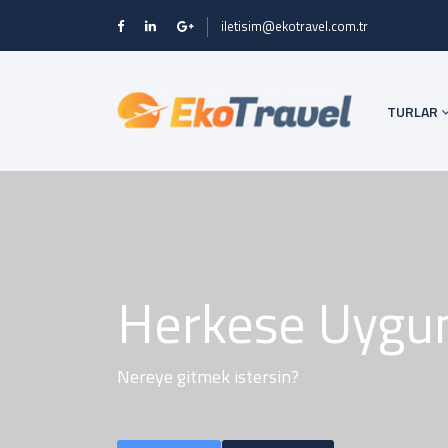
iletisim@ekotravel.com.tr
TURLAR
Herkese Uygun 
Nereye gitmek istersin?