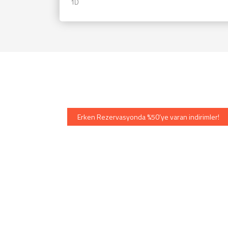
1D
Erken Rezervasyonda %50’ye varan indirimler!
EkoTravel ile unutulmaz bir
yaşayın.
Otel ve Villalarda sadece %25'ini ödeyerek rezervasy