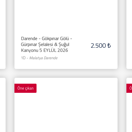
Darende - Gökpınar Gölü -
2.500 ₺
Gürpınar Şelalesi & Şuğul
Kanyonu 5 EYLÜL 2026
1D
-
Malatya Darende
Öne çıkan
Ö