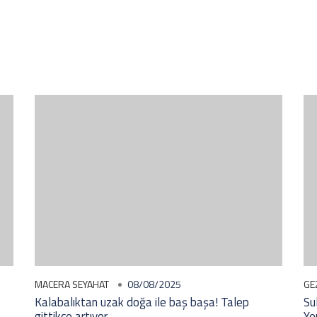
MACERA SEYAHAT
08/08/2025
GE
Kalabalıktan uzak doğa ile baş başa! Talep
Su
gittikçe artıyor
Ye