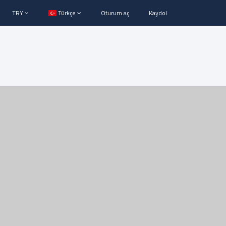
TRY
Türkçe
Oturum aç
Kaydol