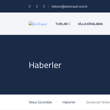
iletisim@ekotravel.com.tr
TURLAR
VİLLA KİRALAMA
Haberler
Siteyi Görüntüle
Haberler
Gezilecek Yerler