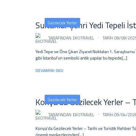
Sultanlar Şehri Yedi Tepeli İs
Gezilecek Yerler
TARAFINDAN
EKOTRAVEL
TARİH 08/08/202
Yedi Tepe ve Öne Çıkan Ziyaret Noktaları 1. Sarayburnu
gibi İstanbul’un sembolü antik yapılar bu tepede[...]
DEVAMINI OKU
Konya’da Gezilecek Yerler – T
Gezilecek Yerler
TARAFINDAN
EKOTRAVEL
TARİH 09/04/202
Konya’da Gezilecek Yerler – Tarihi ve Turistik Rehber Tür
önemli merkezlerinden[...]