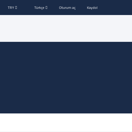
TRY
Türkçe
Oturum aç
Kaydol