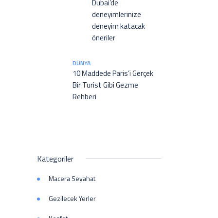
Dubai’de
deneyimlerinize
deneyim katacak
öneriler
DÜNYA
10 Maddede Paris’i Gerçek
Bir Turist Gibi Gezme
Rehberi
Kategoriler
Macera Seyahat
Gezilecek Yerler