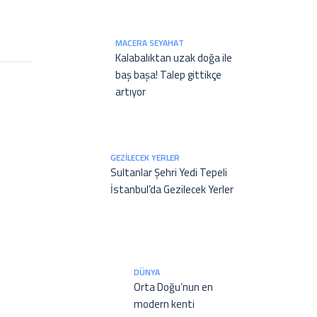
MACERA SEYAHAT
Kalabalıktan uzak doğa ile
baş başa! Talep gittikçe
artıyor
GEZILECEK YERLER
Sultanlar Şehri Yedi Tepeli
İstanbul’da Gezilecek Yerler
DÜNYA
Orta Doğu’nun en
modern kenti