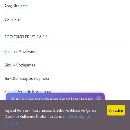
Araç Kiralama
Etkinlikler
SÖZLEŞMELER VE K.V.K.K
Kullanıcı Sözleşmesi
Gizlilik Sözleşmesi
Tur/Otel Satış Sözleşmesi
Kişisel Verilerin Korunması
×
🤖 AI Tur Asistanıyla Konuşmak İster Misin?
Kişisel Verilerin Korunması, Gizlilik Politikası ve Çerez
Anladım
(Cookie) Kullanımı İlkeleri hakkında
detaylı bilgi için
Copyright © 2015 by EkoTravel
🤖
tıklayınız.
Copyright © 2015 by EkoTravel