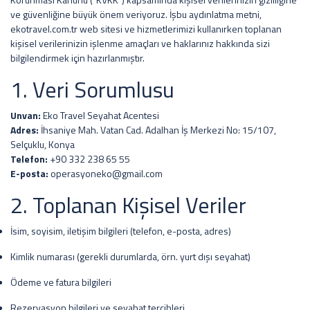
ve güvenliğine büyük önem veriyoruz. İşbu aydınlatma metni,
ekotravel.com.tr web sitesi ve hizmetlerimizi kullanırken toplanan
kişisel verilerinizin işlenme amaçları ve haklarınız hakkında sizi
bilgilendirmek için hazırlanmıştır.
1. Veri Sorumlusu
Unvan:
Eko Travel Seyahat Acentesi
Adres:
İhsaniye Mah. Vatan Cad. Adalhan İş Merkezi No: 15/107,
Selçuklu, Konya
Telefon:
+90 332 238 65 55
E-posta:
operasyoneko@gmail.com
2. Toplanan Kişisel Veriler
İsim, soyisim, iletişim bilgileri (telefon, e-posta, adres)
Kimlik numarası (gerekli durumlarda, örn. yurt dışı seyahat)
Ödeme ve fatura bilgileri
Rezervasyon bilgileri ve seyahat tercihleri