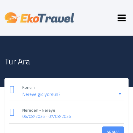
Tur Ara
Konum
Nereden - Nereye
-
06/08/2026
07/08/2026
ARAMA