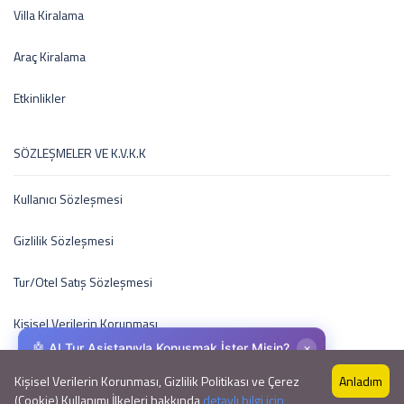
Villa Kiralama
Araç Kiralama
Etkinlikler
SÖZLEŞMELER VE K.V.K.K
Kullanıcı Sözleşmesi
Gizlilik Sözleşmesi
Tur/Otel Satış Sözleşmesi
Kişisel Verilerin Korunması
×
🤖 AI Tur Asistanıyla Konuşmak İster Misin?
Kişisel Verilerin Korunması, Gizlilik Politikası ve Çerez
Anladım
(Cookie) Kullanımı İlkeleri hakkında
detaylı bilgi için
Copyright © 2015 by EkoTravel