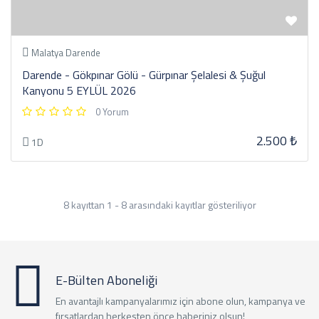
Malatya Darende
Darende - Gökpınar Gölü - Gürpınar Şelalesi & Şuğul
Kanyonu 5 EYLÜL 2026
0 Yorum
2.500 ₺
1D
8 kayıttan 1 - 8 arasındaki kayıtlar gösteriliyor
E-Bülten Aboneliği
En avantajlı kampanyalarımız için abone olun, kampanya ve
fırsatlardan herkesten önce haberiniz olsun!