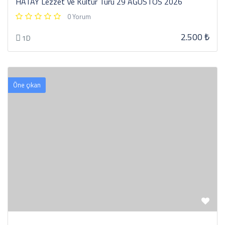
HATAY Lezzet Ve Kültür Turu 29 AĞUSTOS 2026
0 Yorum
2.500 ₺
1D
Öne çıkan