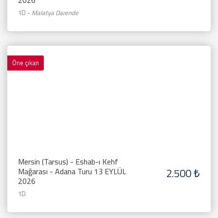
2026
1D
-
Malatya Darende
Öne çıkan
Mersin (Tarsus) - Eshab-ı Kehf
2.500 ₺
Mağarası - Adana Turu 13 EYLÜL
2026
1D