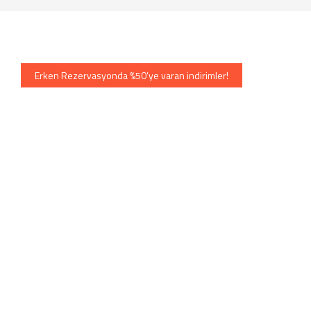
Erken Rezervasyonda %50’ye varan indirimler!
EkoTravel ile unutulmaz bir tur
deneyimi yaşayın.
Otel ve Villalarda sadece %25'ini ödeyerek rezervasyon yapma
fırsatı
İndirimleri Kaçırma