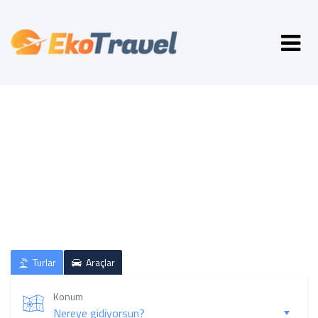
Herkese Uygun Tatil Seçenekleri
Nereye gitmek istersin?
Turlar
Araçlar
Konum